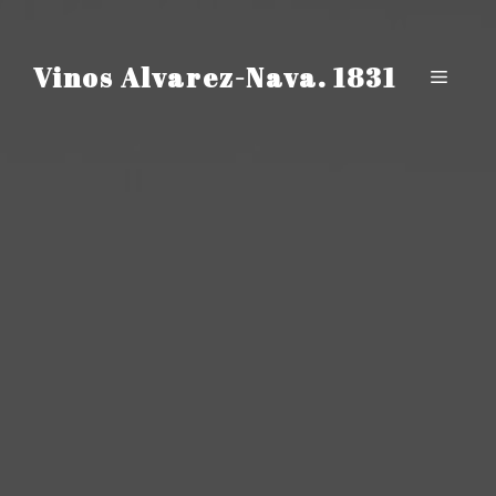
Saltar
al
contenido
Vinos Alvarez-Nava. 1831
Menú