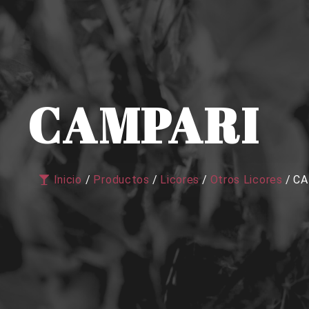
CAMPARI
Inicio
/
Productos
/
Licores
/
Otros Licores
/
CA