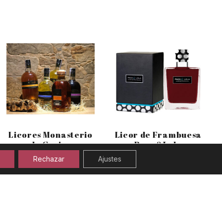
Licores Monasterio
Licor de Frambuesa
de Corias
Paco&Lola
Rechazar
Ajustes