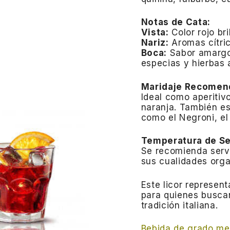
Notas de Cata:
Vista:
Color rojo br
Nariz:
Aromas cítri
Boca:
Sabor amargo
especias y hierbas 
Maridaje Recomen
Ideal como aperitivo
naranja.
También es
como el Negroni, el
Temperatura de Se
Se recomienda servi
sus cualidades orga
Este licor represent
para quienes buscan
tradición italiana.
Bebida de grado med