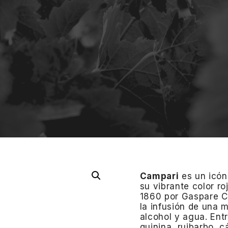
Campari
es un icóni
su vibrante color ro
1860 por Gaspare Ca
la infusión de una 
alcohol y agua.
Ent
quinina, ruibarbo, 