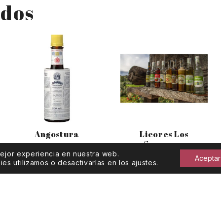
ados
Angostura
Licores Los
Serranos
mejor experiencia en nuestra web.
Aceptar
s utilizamos o desactivarlas en los
ajustes
.