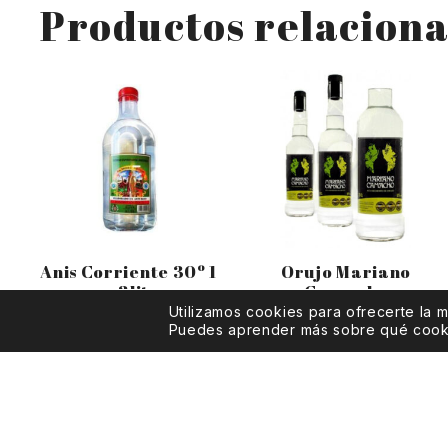
Productos relacion
Anis Corriente 30º 1
Orujo Mariano
y 3lit.
Camacho
Utilizamos cookies para ofrecerte la 
Puedes aprender más sobre qué cookie