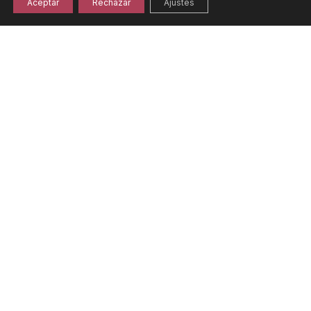
Aceptar
Rechazar
Ajustes
Licores Monasterio de Corias