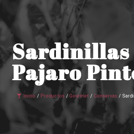
Sardinillas 
Pajaro Pint
Inicio
/
Productos
/
Gourmet
/
Conservas
/
Sardi