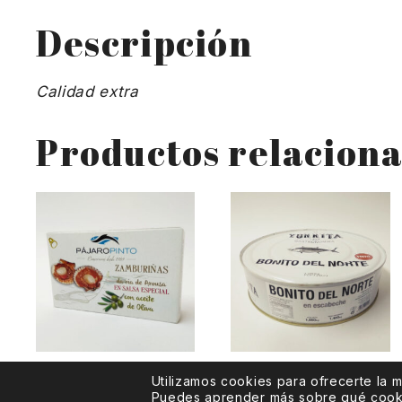
Descripción
Calidad extra
Productos relacion
Zamburiñas Pajaro
Bonito del Norte
Utilizamos cookies para ofrecerte la 
Pinto de la ría de
Frito en Escabeche
Puedes aprender más sobre qué cookie