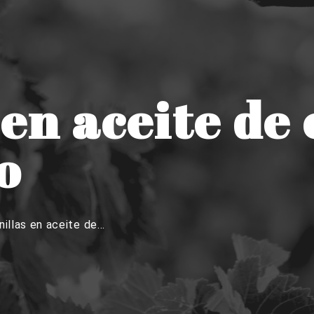
en aceite de 
o
nillas en aceite de...