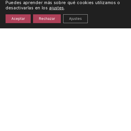
Puedes aprender más sobre qué cookies utilizamos o
desactivarlas en los
ajustes
.
Aceptar
Rechazar
Ajustes
Agua de Cuevas