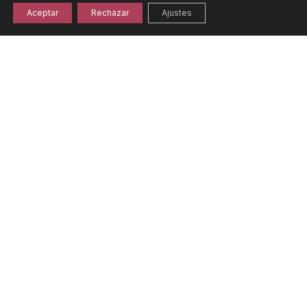
Aceptar
Rechazar
Ajustes
Bag in Box Ribeiro Turbio 15lit.