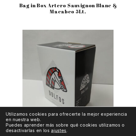
Bag in Box Artero Sauvignon Blanc &
Macabeo 5Lt.
Utilizamos cookies para ofrecerte la mejor experiencia
en nuestra web.
Puedes aprender más sobre qué cookies utilizamos o
Bag in Box Dolfos 3lit.
desactivarlas en los
ajustes
.