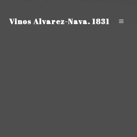
Saltar
al
contenido
Vinos Alvarez-Nava. 1831
Menú