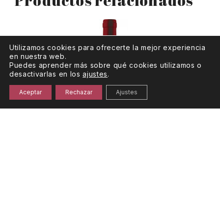
Productos relacionados
Utilizamos cookies para ofrecerte la mejor experiencia
en nuestra web.
Puedes aprender más sobre qué cookies utilizamos o
desactivarlas en los
ajustes
.
Aceptar
Rechazar
Ajustes
Finca Antigua Merlot