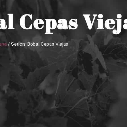
al Cepas Viej
uena
/
Sericis Bobal Cepas Viejas