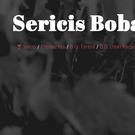
Sericis Bob
Inicio
/
Productos
/
D.O. Tintos
/
D.O. Utiel Req