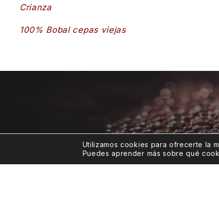
Crianza
100% Bobal cepas viejas
Utilizamos cookies para ofrecerte la 
Puedes aprender más sobre qué cookie