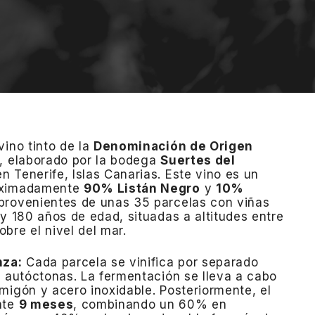
vino tinto de la
Denominación de Origen
, elaborado por la bodega
Suertes del
en Tenerife, Islas Canarias.
Este vino es un
oximadamente
90% Listán Negro
y
10%
 provenientes de unas 35 parcelas con viñas
 y 180 años de edad, situadas a altitudes entre
bre el nivel del mar.
​
nza:
Cada parcela se vinifica por separado
s autóctonas.
La fermentación se lleva a cabo
migón y acero inoxidable.
Posteriormente, el
nte
9 meses
, combinando un 60% en