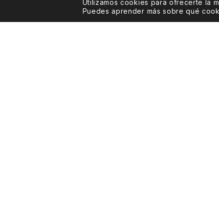
Utilizamos cookies para ofrecerte la 
Puedes aprender más sobre qué cookie
Vinos Álvarez-Nava
Somos un establecimiento con mas de 185 años de his
especializados en vinos y productos gourmet.