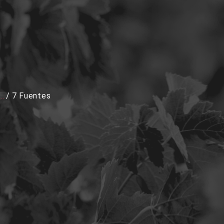
..
/
7 Fuentes