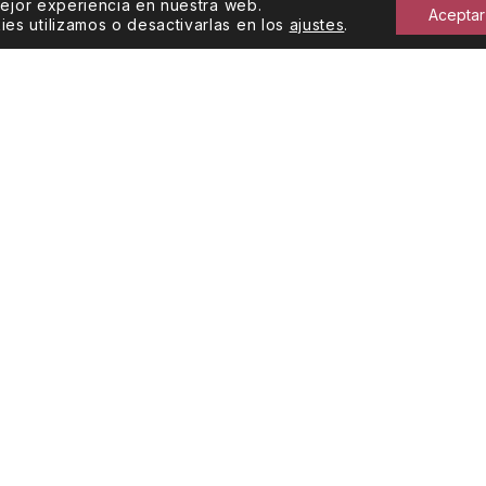
mejor experiencia en nuestra web.
Aceptar
s utilizamos o desactivarlas en los
ajustes
.
. 1831
CONTACTO
C. Covadonga 14. 335
toria,
Infiesto. Asturias
985 71 00 79
info@vinosalvareznav