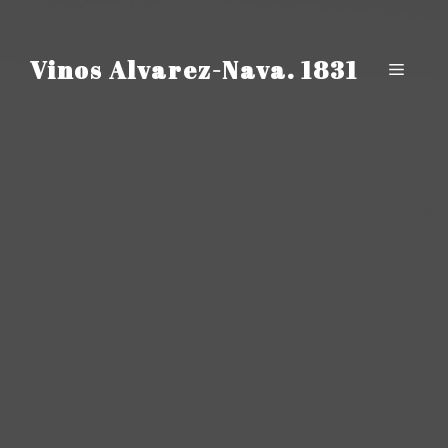
Saltar
al
contenido
Vinos Alvarez-Nava. 1831
Menú