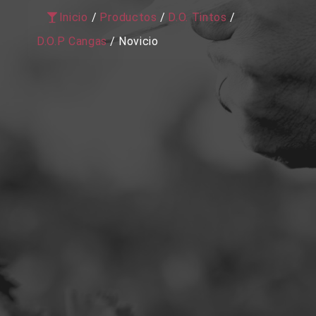
Inicio
/
Productos
/
D.O. Tintos
/
D.O.P Cangas
/
Novicio