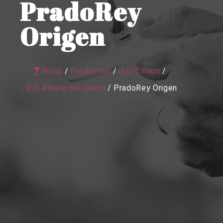
PradoRey
Origen
Inicio
/
Productos
/
D.O. Tintos
/
D.O. Ribera del Duero
/
PradoRey Origen