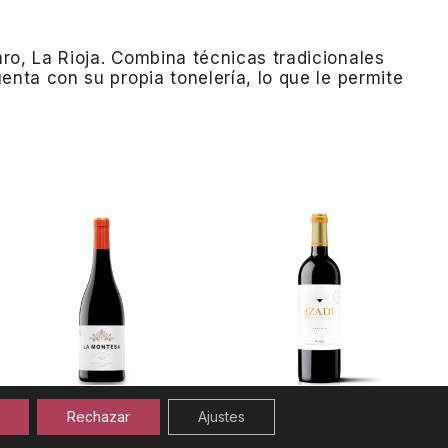
ro, La Rioja.
Combina técnicas tradicionales
nta con su propia tonelería, lo que le permite
La Montesa
Izadi
Rechazar
Ajustes