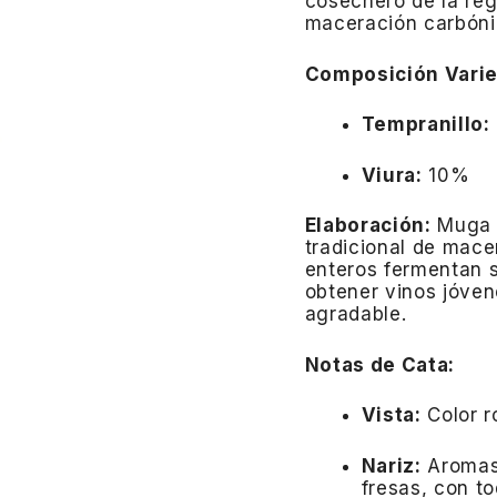
cosechero de la re
maceración carbóni
Composición Varie
Tempranillo:
Viura:
10%
Elaboración:
Muga 
tradicional de mace
enteros fermentan si
obtener vinos jóve
agradable.
Notas de Cata:
Vista:
Color r
Nariz:
Aromas
fresas, con to