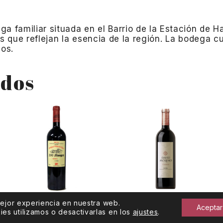
a familiar situada en el Barrio de la Estación de Ha
que reflejan la esencia de la región.
La bodega cue
nos.
ados
mejor experiencia en nuestra web.
200 Monges
David Moreno
Aceptar
s utilizamos o desactivarlas en los
ajustes
.