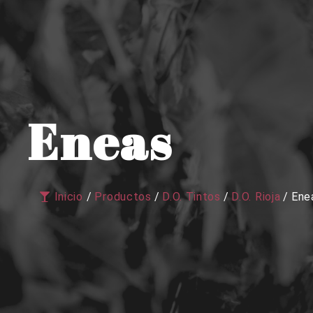
Eneas
Inicio
/
Productos
/
D.O. Tintos
/
D.O. Rioja
/
Ene