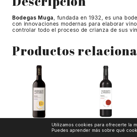
Descripción
Bodegas Muga
, fundada en 1932, es una bodeg
con innovaciones modernas para elaborar vinos 
controlar todo el proceso de crianza de sus vi
Productos relacion
Utilizamos cookies para ofrecerte la 
Marqués del Puerto
Marqués del Puerto
Puedes aprender más sobre qué cookie
Reserva
Crianza