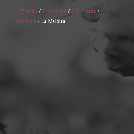
Inicio
/
Productos
/
D.O. Tintos
/
D.O. Rioja
/
La Maldita