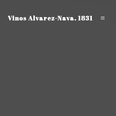
Saltar
al
contenido
Vinos Alvarez-Nava. 1831
Menú