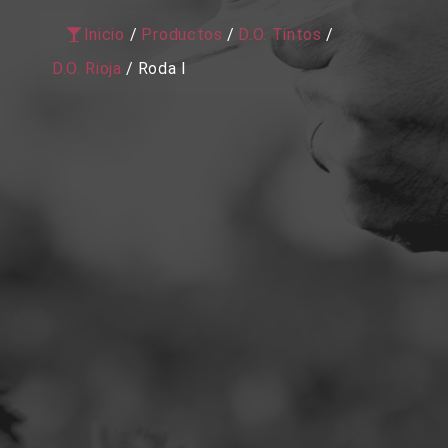
Inicio
/
Productos
/
D.O. Tintos
/
D.O. Rioja
/
Roda I