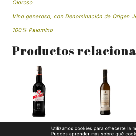
Oloroso
Vino generoso, con Denominación de Origen Jer
100% Palomino
Productos relacion
Alegría Manzanilla
Gutiérrez Colosía
Utilizamos cookies para ofrecerte la 
Fino
Puedes aprender más sobre qué cookie