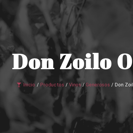
Don Zoilo O
Inicio
/
Productos
/
Vinos
/
Generosos
/
Don Zoi