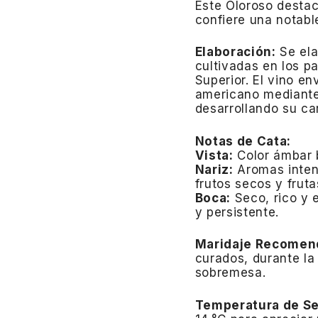
Este Oloroso destac
confiere una notabl
Elaboración:
Se el
cultivadas en los p
Superior.
El vino en
americano mediante 
desarrollando su ca
Notas de Cata:
Vista:
Color ámbar b
Nariz:
Aromas inten
frutos secos y frut
Boca:
Seco, rico y 
y persistente.
Maridaje Recomen
curados, durante l
sobremesa.
Temperatura de Se