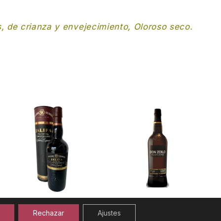
, de crianza y envejecimiento, Oloroso seco.
Jalifa Amontillado
Don Zoilo Fino
Solera Especial 30
Rechazar
Ajustes