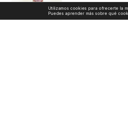
Utilizamos cookies para ofrecerte la 
Puedes aprender más sobre qué cookie
Vermut Cantina de
la Renfe