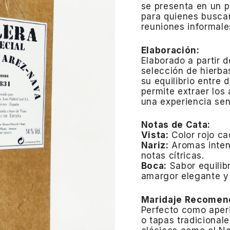
se presenta en un pr
para quienes buscan
reuniones informales
Elaboración:
Elaborado a partir 
selección de hierba
su equilibrio entre 
permite extraer los
una experiencia sen
Notas de Cata:
Vista:
Color rojo c
Nariz:
Aromas inten
notas cítricas.
Boca:
Sabor equilib
amargor elegante y 
Maridaje Recomen
Perfecto como aper
o tapas tradicionale