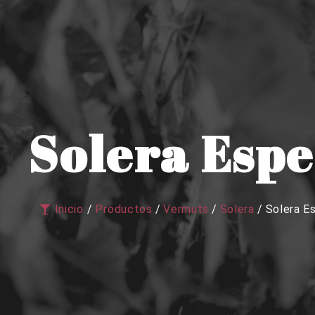
Solera Espec
Inicio
/
Productos
/
Vermuts
/
Solera
/
Solera Es