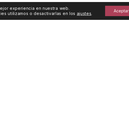
mejor experiencia en nuestra web.
Aceptar
s utilizamos o desactivarlas en los
ajustes
.