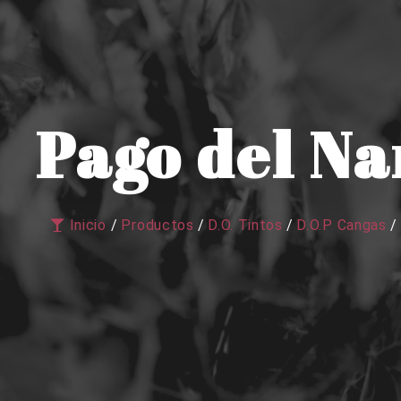
Pago del Na
Inicio
/
Productos
/
D.O. Tintos
/
D.O.P Cangas
/