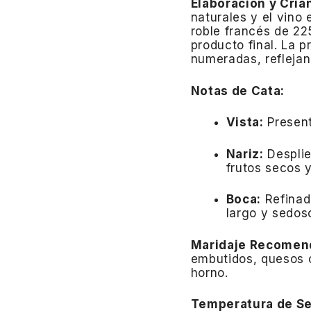
Elaboración y Cria
naturales y el vino
roble francés de 22
producto final. La p
numeradas, reflejan
Notas de Cata:
Vista:
Present
Nariz:
Desplie
frutos secos 
Boca:
Refinado
largo y sedos
Maridaje Recomen
embutidos, quesos c
horno.
Temperatura de Se