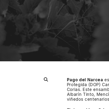
Pago del Narcea
es
Protegida (DOP) Ca
Corias. Este ensam
Albarín Tinto, Menc
viñedos centenarios