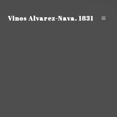
Saltar
al
contenido
Vinos Alvarez-Nava. 1831
Menú