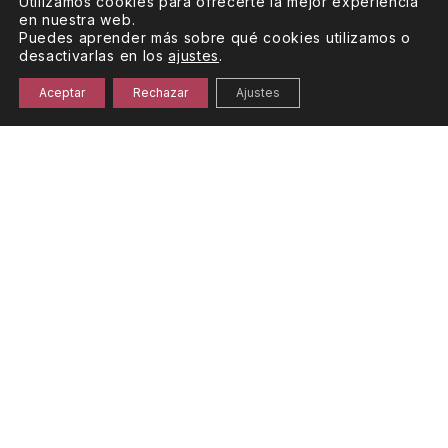
Utilizamos cookies para ofrecerte la mejor experiencia
en nuestra web.
Puedes aprender más sobre qué cookies utilizamos o
desactivarlas en los
ajustes
.
Pago de los Capellanes Roble
Aceptar
Rechazar
Ajustes