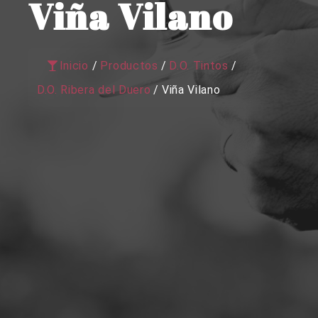
Viña Vilano
Inicio
/
Productos
/
D.O. Tintos
/
D.O. Ribera del Duero
/
Viña Vilano