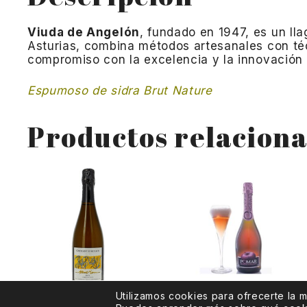
Viuda de Angelón
, fundado en 1947, es un lla
Asturias, combina métodos artesanales con téc
compromiso con la excelencia y la innovación l
Espumoso de sidra Brut Nature
Productos relacion
Utilizamos cookies para ofrecerte la 
Albert Mann Brut
Pomar Rosé