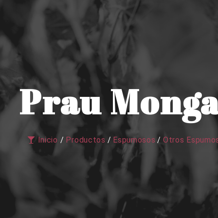
Prau Monga
Inicio
/
Productos
/
Espumosos
/
Otros Espumo