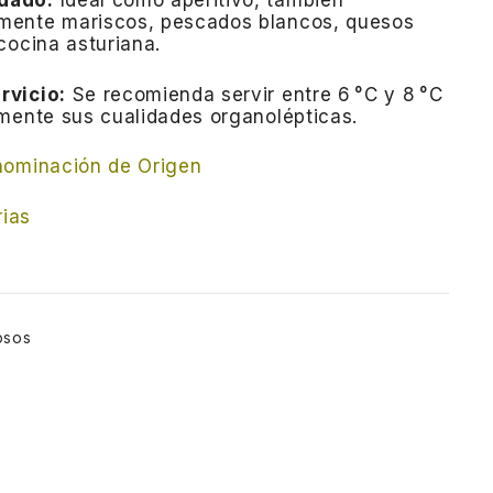
dado:
Ideal como aperitivo, también
mente mariscos, pescados blancos, quesos
cocina asturiana.
rvicio:
Se recomienda servir entre 6 °C y 8 °C
mente sus cualidades organolépticas.
nominación de Origen
rias
osos