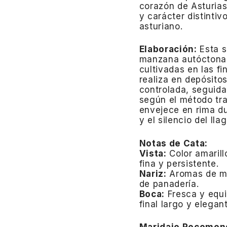
corazón de Asturias
y carácter distintiv
asturiano.
Elaboración:
Esta s
manzana autóctonas
cultivadas en las f
realiza en depósito
controlada, seguid
según el método tr
envejece en rima d
y el silencio del ll
Notas de Cata:
Vista:
Color amarill
fina y persistente.
Nariz:
Aromas de ma
de panadería.
Boca:
Fresca y equi
final largo y elegan