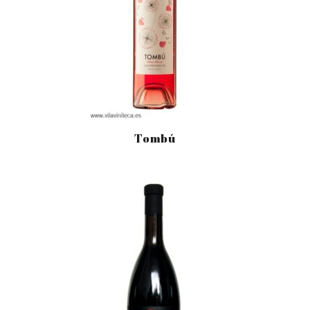
Tombú